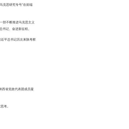
马克思研究专号”在前端
一部不断推进马克思主义
总书记、奋进新征程。
习近平总书记历次来陕考察
陕西省党政代表团成员凝
家思考。