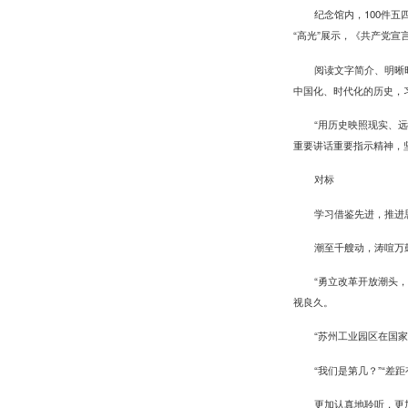
纪念馆内，100件
“高光”展示，《共产党宣
阅读文字简介、明晰
中国化、时代化的历史，
“用历史映照现实、
重要讲话重要指示精神，
对标
学习借鉴先进，推进
潮至千艘动，涛喧万
“勇立改革开放潮头
视良久。
“苏州工业园区在国
“我们是第几？”“差
更加认真地聆听，更