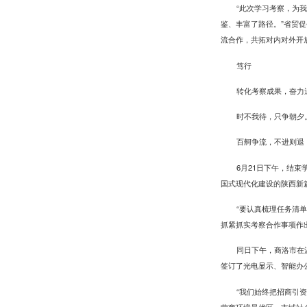
“此次学习考察，为
鉴、丰富了路径。”省贸
流合作，共拓对内对外开
笃行
转化考察成果，奋力
时不我待，只争朝夕
百舸争流，不进则退
6月21日下午，结
国式现代化建设的陕西新
“要认真梳理任务清
抓紧抓实考察合作事项作
同日下午，商洛市在
签订了光电显示、智能办公
“我们始终把招商引
营商环境最优区、市域社