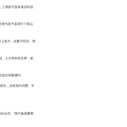
，上海妙可蓝多食品科技
司便与富平县举行了奶山
术上发力，在数字经济、智
础、人才和科技支撑，使
志发出积极邀约。
作意向，涉及现代消费、羊
双向合作。”陕汽集团董事