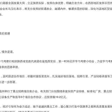
我们着眼全国发展大局，立足陕西实际，发挥自身优势，明确主攻方向，在西部地区发挥示范
促会会长马玉红表示，将充分发挥好联通政企、融通内外、畅通供需的职能，深化与该地区贸
放。
追赶超越
。
，慢亦是退。
束学习考察行程的陕西省党政代表团在返抵西安后，第一时间召开学习考察小结会，力促学习考
篇章的思路举措。
单，及时跟进合作项目，积极对接投资意向，扎实做好项目落地、招商引资、产业转移承接等工
出进一步部署。
温州举行了重点招商项目推介会。有关部门分别围绕承接东部产业转移、标准化厂房、重点招
设备生产制造等5个项目合作协议，总投资额19.2亿元。
资、招才引智作为奋力追赶、敢于超越的重点工作，凝心聚力打造中国康养之都和高质量发展
会治理创新区。”商洛市委书记赵璟如是说。