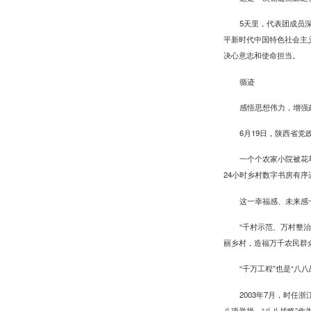
5天里，代表团成员
平新时代中国特色社会主
决心意志和使命担当。
循迹
感悟思想伟力，增强
6月19日，陕西省
一个个农家小院被花
24小时乡村数字书房有
这一幸福感、未来感
“千村示范、万村整
丽乡村，造福万千农民群
“千万工程”也是“八
2003年7月，时
八项举措。“八八战略”