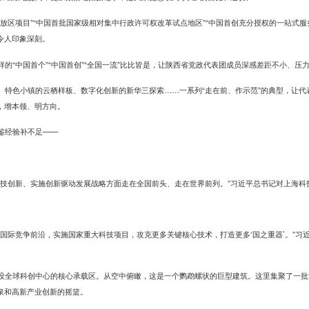
开放区项目”“中国首批国家级相对集中行政许可权改革试点地区”“中国首创充分授权的一站式服
令人印象深刻。
的“中国首个”“中国首创”“全国一流”比比皆是，让陕西省党政代表团成员深感差距不小、压
、特色小镇的云栖样板、数字化创新的新华三探索……一系列“走在前、作示范”的典型，让代
，增本领、明方向。
鉴经验补不足——
科技创新、实施创新驱动发展战略方面走在全国前头、走在世界前列。”习近平总书记对上海科
和国际竞争前沿，实施国家重大科技项目，攻克更多关键核心技术，打造更多‘国之重器’。”习
设全球科创中心的核心承载区。从空中俯瞰，这是一个鹦鹉螺状的巨型建筑。这里集聚了一批
泉和高新产业创新的摇篮。