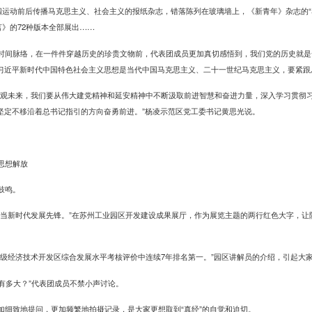
五四运动前后传播马克思主义、社会主义的报纸杂志，错落陈列在玻璃墙上，《新青年》杂志的“
言》的72种版本全部展出……
时间脉络，在一件件穿越历史的珍贵文物前，代表团成员更加真切感悟到，我们党的历史就是
习近平新时代中国特色社会主义思想是当代中国马克思主义、二十一世纪马克思主义，要紧跟
远观未来，我们要从伟大建党精神和延安精神中不断汲取前进智慧和奋进力量，深入学习贯彻
坚定不移沿着总书记指引的方向奋勇前进。”杨凌示范区党工委书记黄思光说。
思想解放
鼓鸣。
，当新时代发展先锋。”在苏州工业园区开发建设成果展厅，作为展览主题的两行红色大字，让
家级经济技术开发区综合发展水平考核评价中连续7年排名第一。”园区讲解员的介绍，引起大
距有多大？”代表团成员不禁小声讨论。
加细致地提问，更加频繁地拍摄记录，是大家更想取到“真经”的自觉和迫切。