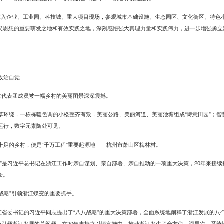
深入企业、工业园、科技城、重大项目现场，参观城市基础设施、生态园区、文化街区、特色
义思想的重要萌发之地和有效实践之地，深刻感悟强大真理力量和实践伟力，进一步增强勇立
政治自觉
党政代表团成员被一幅乡村的美丽图景深深震撼。
草环绕，一栋栋暖色调的小楼整齐有致，美丽公路、美丽河道、美丽池塘组成“诗意田园”；智
序运行，数字元素随处可见。
十足的乡村，便是“千万工程”重要起源地——杭州市萧山区梅林村。
治”是习近平总书记在浙江工作时亲自谋划、亲自部署、亲自推动的一项重大决策，20年来接
众。
八战略”引领浙江蝶变的重要抓手。
任浙江省委书记的习近平同志提出了“八八战略”的重大决策部署，全面系统地阐释了浙江发展的
作为引领浙江发展的总纲领，在20年来持之以恒实施中，推动浙江发生了全方位、深层次、系统