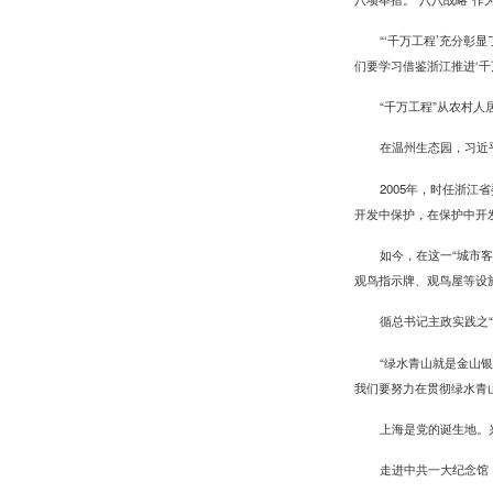
“‘千万工程’充分
们要学习借鉴浙江推进‘千
“千万工程”从农村人
在温州生态园，习近
2005年，时任浙
开发中保护，在保护中开
如今，在这一“城市
观鸟指示牌、观鸟屋等设
循总书记主政实践之“
“绿水青山就是金山
我们要努力在贯彻绿水青
上海是党的诞生地。
走进中共一大纪念馆