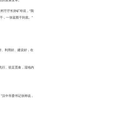
农村厅厅长孙矿玲说，“我
干，一张蓝图干到底。”
好、利用好、建设好，在
飞行、驻足觅食，湿地内
”汉中市委书记张烨说，