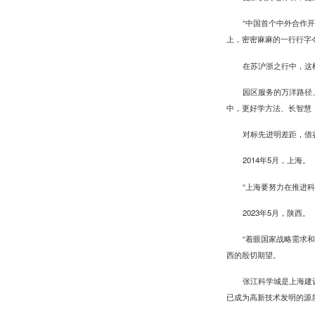
“中国首个中外合作
上，密密麻麻的一行行字
在苏沪浙之行中，这样
园区服务的万洋路径
中，更好学方法、长智慧
对标先进明差距，借
2014年5月，上海。
“上海要努力在推进
2023年5月，陕西。
“着眼国家战略需求
西的殷切期望。
张江科学城是上海建
已成为高新技术发明的源