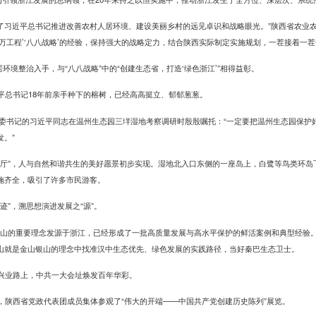
彰显了习近平总书记推进改善农村人居环境、建设美丽乡村的远见卓识和战略眼光。”陕西省农业
万工程’‘八八战略’的经验，保持强大的战略定力，结合陕西实际制定实施规划，一茬接着一茬
居环境整治入手，与“八八战略”中的“创建生态省，打造‘绿色浙江’”相得益彰。
平总书记18年前亲手种下的榕树，已经高高挺立、郁郁葱葱。
江省委书记的习近平同志在温州生态园三垟湿地考察调研时殷殷嘱托：“一定要把温州生态园保护
发。”
客厅”，人与自然和谐共生的美好愿景初步实现。湿地北入口东侧的一座岛上，白鹭等鸟类环岛
施齐全，吸引了许多市民游客。
迹”，溯思想演进发展之“源”。
银山的重要理念发源于浙江，已经形成了一批高质量发展与高水平保护的鲜活案例和典型经验。
山就是金山银山的理念中找准汉中生态优先、绿色发展的实践路径，当好秦巴生态卫士。
兴业路上，中共一大会址焕发百年华彩。
，陕西省党政代表团成员集体参观了“伟大的开端——中国共产党创建历史陈列”展览。