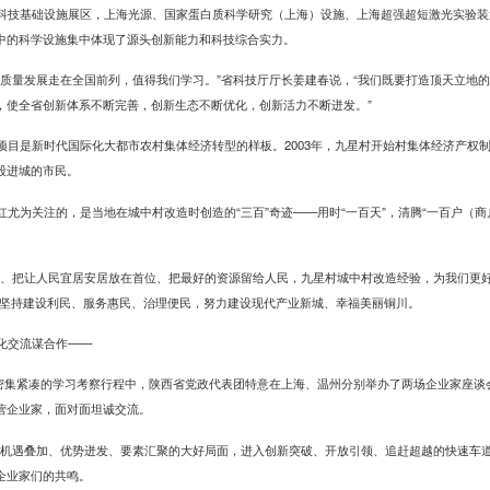
科技基础设施展区，上海光源、国家蛋白质科学研究（上海）设施、上海超强超短激光实验装
中的科学设施集中体现了源头创新能力和科技综合实力。
高质量发展走在全国前列，值得我们学习。”省科技厅厅长姜建春说，“我们既要打造顶天立地
，使全省创新体系不断完善，创新生态不断优化，创新活力不断迸发。”
项目是新时代国际化大都市农村集体经济转型的样板。2003年，九星村开始村集体经济产权
股进城的市民。
尤为关注的，是当地在城中村改造时创造的“三百”奇迹——用时“一百天”，清腾“一百户（商
主、把让人民宜居安居放在首位、把最好的资源留给人民，九星村城中村改造经验，为我们更
要坚持建设利民、服务惠民、治理便民，努力建设现代产业新城、幸福美丽铜川。
化交流谋合作——
，在密集紧凑的学习考察行程中，陕西省党政代表团特意在上海、温州分别举办了两场企业家座
营企业家，面对面坦诚交流。
来机遇叠加、优势迸发、要素汇聚的大好局面，进入创新突破、开放引领、追赶超越的快速车道
企业家们的共鸣。