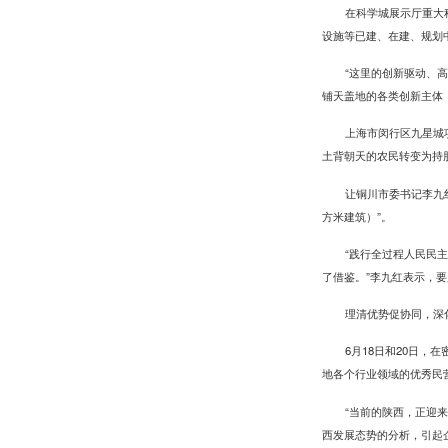
在科学城展示厅重大
设施等已建、在建、规划
“这里的创新驱动、
铺天盖地的各类创新主体
上海市闵行区九星城
土背朝天的农民转变为持
让铜川市委书记李九红
方米建筑）”。
“践行全过程人民民
了借鉴。”李九红表示，
理清优势促协同，深
6月18日和20日
地各个行业领域的优秀民
“当前的陕西，正迎
西发展态势的分析，引起