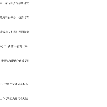
置、深远海驻留浮式研究
的战略科创平台，也要培育
制度改革，村民们从面朝黄
户）”，拆除“一百万（平
好推进城市现代化建设提供
谈会。代表团全体成员和当
。”代表团负责同志对陕