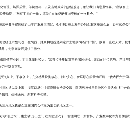
细化管理、奶源质量、羊奶价格，以及当地政府的热情服务，都让我们满意且惊喜。”座谈会上
EO柴琇说，“与富平县的合作，是我们在羊奶酪领域突破的一次机会。”
在富平县考察调研奶山羊产业发展情况。6月18日在上海举办的企业家座谈会后，妙可蓝多公
兼总经理宗馥莉说，在陕西，她真切地感受到这片土地的“年轻”和“新”。陕西一直在人才、技
成果，为浙商发展提供了养分。
凌供应链产业园，而且体量比较大。”富春控股集团董事长张国标说，陕西的区位优势、产业基
潜力和投资前景。
西投资兴业、干事创业，充分感受投资放心、创业安心、发展顺心的营商环境。”代表团负责同
对接沟通以及上海、浙江两场企业家座谈会洽谈交流，陕西已与长三角地区企业达成15个合
子信息、生物医药、新材料等领域。
长三角地区也是企业在国内合作最为密切的地区之一。
既积极‘引进来’，也主动‘走出去’，在新能源汽车、智能网联、新材料、产业数字化等方面加强