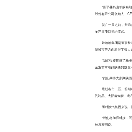
“富平县奶山羊的精
股份有限公司创始人、C
就在一周之前，柴琇
羊产业项目签约仪式。
娃哈哈集团副董事长
慧城市等方面取得了很大
“我们投资建设了杨
企业非常看好陕西的投资
“我们期待大家到陕
经过各市（区）前期
乳制品、太阳能光伏、电
而对陕汽集团来说，
“我们将加强对接，
长袁宏明说。