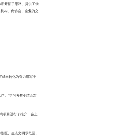
作用开拓了思路、提供了借
促机构、商协会、企业的交
察成果转化为奋力谱写中
作。”学习考察小结会对
商项目进行了推介，会上
转型区、生态文明示范区、