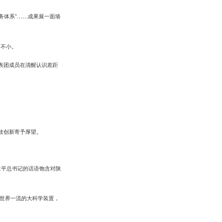
务体系”……成果展一面墙
力不小。
表团成员在清醒认识差距
技创新寄予厚望。
近平总书记的话语饱含对陕
世界一流的大科学装置，