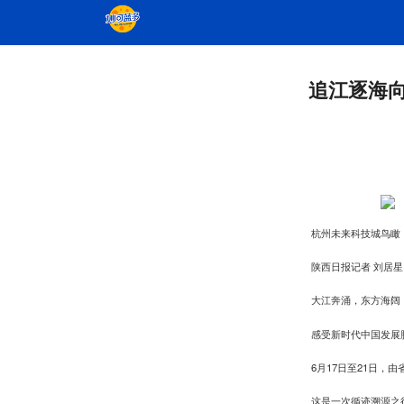
追江逐海
杭州未来科技城鸟瞰（
陕西日报记者 刘居星
大江奔涌，东方海阔
感受新时代中国发展
6月17日至21日
这是一次循迹溯源之