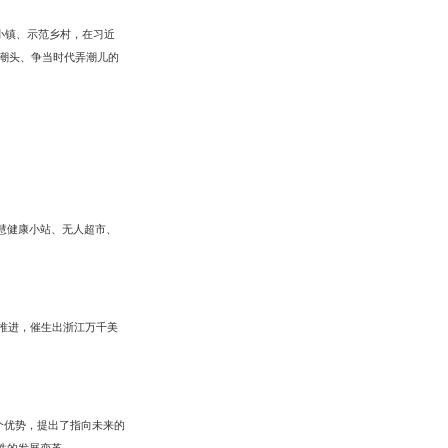
小镇、示范乡村，在习近
潮头、争当时代弄潮儿的
慧健康小站、无人超市、
续推进，催生出浙江万千美
八个优势，提出了指向未来的
性的发展变革。