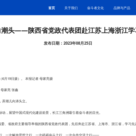
首页
关于我们
奋斗者文化
品牌与产品
向潮头——陕西省党政代表团赴江苏上海浙江学
发布日期：2023年08月25日
6月19日摄）。 本报记者 母家亮摄
 母家亮 张鑫
，弄潮儿向涛头立。
脉动，展望中国式现代化建设前景，长江三角洲吸引着奋斗者的目光。
，由省委、省政府主要领导率领的陕西省党政代表团，先后奔赴江苏省、上海市、浙江省，学习
行，一次解放思想之行，一次砥砺奋斗之行，一次合作交流之行——