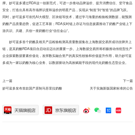
撑。妙可蓝多通过
RDA
这一创新范式，可进一步推动品牌溢价、提升消费信任、坚守食品
安全，打造出具有高市场辨识度和溢价的明星产品，实现从“制造”到“智造”的品牌飞跃。
同时，妙可蓝多可依托
AI
大模型、区块链等技术，通过学习海量的检验检测数据，能预测
奶酪产品质量趋势，促进工艺革新；
RDA
实时链上存证与信息披露推动了奶酪产业链上下
游共识、共建、共创一座奶酪行业“信任金山”。
妙可蓝多首个奶酪及相关产品检验检测高质量数据集在上海数据交易所成功挂牌并上
链，是其奶酪
RDA
项目自启动后迈出的重要一步。上海数据交易所将积极推动传统型生产
企业探索数据要素价值化，发挥数实融合资产的真实性校验和价值提升作用，助力妙可蓝
多成为一家以奶酪为核心业务、以数据驱动为高效赋能手段的现代化奶酪生态型企业。
上一篇
下一篇
妙可蓝多发布首款国产原制马苏里拉奶酪
关于实施新版国家标准的公告