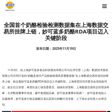
全国首个奶酪检验检测数据集在上海数据交
易所挂牌上链，妙可蓝多奶酪RDA项目迈入
关键阶段
发布日期：2025年11月19日
11
月
3
日，由上海妙可蓝多食品科技股份有限公司与左岸芯慧（上海）数据技术股份
有限公司共同打造的“奶酪及相关产品检验检测高质量数据集”在上海数据交易所成功挂牌
并上链，标志着妙可蓝多奶酪
RDA
项目迈入关键阶段
。上海奉贤区经济委员会党组副书
记、副主任王崇贤，奉贤区金汇镇党委委员、副镇长郑雷刚，上海数据交易所总经理汤奇
峰，左岸数据董事长张波，蒙牛集团副总裁、妙可蓝多董事长陈易一，妙可蓝多创始人、
总裁柴琇，妙可蓝多行政总裁蒯玉龙以及部分奶酪行业专家、上下游企业负责人出席活
动。