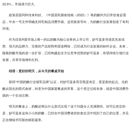
22.6%，市场潜力巨大。
政策层面同样传来利好。《中国居民膳食指南（2022）》将奶酪列为日常饮食必需
品，中央一号文件明确支持乳制品消费升级。这些政策导向，为奶酪行业发展创造了有利
环境。
作为目前A股市场上唯一的以奶酪为核心业务的上市公司，妙可蓝多凭借其先发优
势、强大的品牌力、完善的产品矩阵和渠道网络，已经成为行业发展的标杆企业。未来，
随着奶酪市场的进一步扩容，已经构建起全方位竞争优势的妙可蓝多，有望持续引领行业
发展，共享市场增长红利。
结语：更好的明天，从今天的餐桌开始
获得“中国奶酪行业领军品牌”认证，对妙可蓝多而言既是肯定，更是新的起点。当奶
酪从陌生的西式食材，转变为中国家庭餐桌的常客，这个变迁过程本身，就是中国消费升
级的一个生动注脚。
明天的餐桌上，奶酪还将以什么形式出现？这个问题令人充满期待。但可以肯定的
是，妙可蓝多这块小小的奶酪，已经在中国消费者的饮食生活中找到了自己的位置，并且
正在继续书写新的精彩篇章。