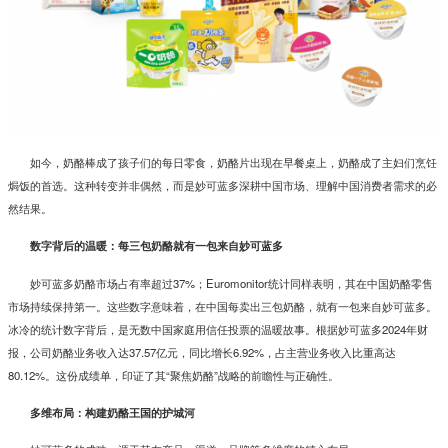
如今，奶酪棒成了孩子们的每日零食，奶酪片出现在早餐桌上，奶酪成了主妇们烹饪
焗饭的首选。这种转变并非偶然，而是妙可蓝多深耕中国市场、理解中国消费者需求的必
然结果。
数字背后的温暖：每三包奶酪就有一包来自妙可蓝多
妙可蓝多奶酪市场占有率超过37%；Euromonitor统计同样表明，其在中国奶酪零售
市场持续保持第一。这些数字意味着，在中国每卖出三包奶酪，就有一包来自妙可蓝多。
冰冷的统计数字背后，是无数中国家庭用信任投票的温暖故事。根据妙可蓝多2024年财
报，公司奶酪业务收入达37.57亿元，同比增长6.92%，占主营业务收入比重高达
80.12%。这份成绩单，印证了其“聚焦奶酪”战略的前瞻性与正确性。
多维布局：构建奶酪王国的护城河