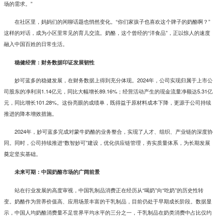
场的需求。”
在社区里，妈妈们的闲聊话题也悄然变化。“你们家孩子也喜欢这个牌子的奶酪啊？”
这样的对话，成为小区里常见的育儿交流。奶酪，这个曾经的“洋食品”，正以惊人的速度
融入中国百姓的日常生活。
稳健经营：财务数据印证发展韧性
妙可蓝多的稳健发展，在财务数据上得到充分体现。2024年，公司实现归属于上市公
司股东的净利润1.14亿元，同比大幅增长89.16%；经营活动产生的现金流量净额达5.31亿
元，同比增长101.28%。这份亮眼的成绩单，既得益于原材料成本下降，更源于公司持续
推进的降本增效措施。
2024年，妙可蓝多完成对蒙牛奶酪的业务整合，实现了人才、组织、产业链的深度协
同。同时，公司持续推进“数智妙可”建设，优化供应链管理，夯实质量体系，为长期发展
奠定坚实基础。
未来可期：中国奶酪市场的广阔前景
站在行业发展的高度审视，中国乳制品消费正在经历从“喝奶”向“吃奶”的历史性转
变。奶酪作为营养价值高、应用场景丰富的干乳制品，目前仍处于早期成长阶段。数据显
示，中国人均奶酪消费量不足世界平均水平的三分之一，干乳制品在奶类消费中占比仅约