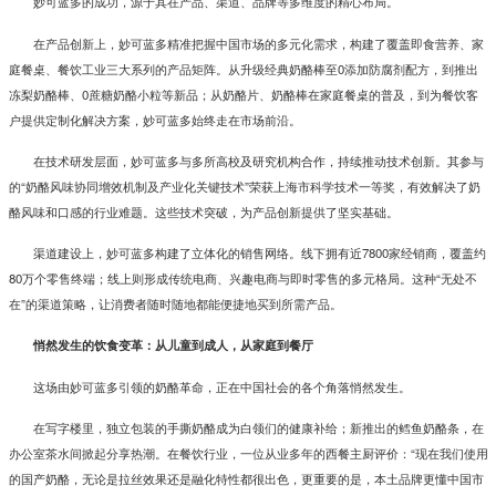
妙可蓝多的成功，源于其在产品、渠道、品牌等多维度的精心布局。
在产品创新上，妙可蓝多精准把握中国市场的多元化需求，构建了覆盖即食营养、家
庭餐桌、餐饮工业三大系列的产品矩阵。从升级经典奶酪棒至0添加防腐剂配方，到推出
冻梨奶酪棒、0蔗糖奶酪小粒等新品；从奶酪片、奶酪棒在家庭餐桌的普及，到为餐饮客
户提供定制化解决方案，妙可蓝多始终走在市场前沿。
在技术研发层面，妙可蓝多与多所高校及研究机构合作，持续推动技术创新。其参与
的“奶酪风味协同增效机制及产业化关键技术”荣获上海市科学技术一等奖，有效解决了奶
酪风味和口感的行业难题。这些技术突破，为产品创新提供了坚实基础。
渠道建设上，妙可蓝多构建了立体化的销售网络。线下拥有近7800家经销商，覆盖约
80万个零售终端；线上则形成传统电商、兴趣电商与即时零售的多元格局。这种“无处不
在”的渠道策略，让消费者随时随地都能便捷地买到所需产品。
悄然发生的饮食变革：从儿童到成人，从家庭到餐厅
这场由妙可蓝多引领的奶酪革命，正在中国社会的各个角落悄然发生。
在写字楼里，独立包装的手撕奶酪成为白领们的健康补给；新推出的鳕鱼奶酪条，在
办公室茶水间掀起分享热潮。在餐饮行业，一位从业多年的西餐主厨评价：“现在我们使用
的国产奶酪，无论是拉丝效果还是融化特性都很出色，更重要的是，本土品牌更懂中国市