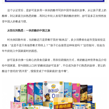
这个认证背后，是妙可蓝多用一块块奶酪书写的中国市场成长故事。从让孩子爱上奶
酪棒，到让家庭主妇熟悉奶酪，再到让年轻人发现手撕奶酪的便利，妙可蓝多正在悄然改
变中国人的餐桌习惯。
从陌生到熟悉：一块奶酪的中国之旅
时光倒回数年前，当奶酪还只是西餐厅里的“舶来品”，多少消费者在超市货架前驻足
犹豫：“这是不是只有做西餐才用得上？”“孩子们会接受这种味道吗？”这些疑问，恰如当
年牛奶初入中国家庭时的困惑。
妙可蓝多仿佛一位耐心的美食启蒙者，用亲切易懂的方式，将奶酪这种营养食品介绍
给中国家庭。那句朗朗上口的“奶酪就选妙可蓝多”，不仅成为孩子们熟悉的旋律，更让奶
酪这个曾经的“西洋景”，慢慢变成了中国家庭的“盘中餐”。