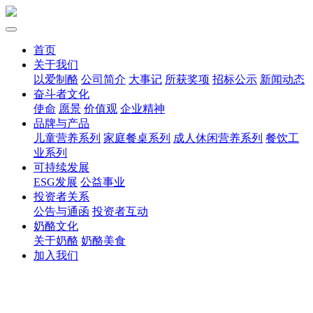
首页
关于我们
以爱制酪
公司简介
大事记
所获奖项
招标公示
新闻动态
奋斗者文化
使命
愿景
价值观
企业精神
品牌与产品
儿童营养系列
家庭餐桌系列
成人休闲营养系列
餐饮工
业系列
可持续发展
ESG发展
公益事业
投资者关系
公告与通函
投资者互动
奶酪文化
关于奶酪
奶酪美食
加入我们