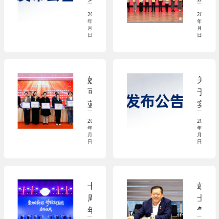
战
烤
台！
施
多
略
展，
2026
2026
新
荣
年05
年05
合
系
月18
月09
版
获
日
日
作，
列
国
中
奶
B
家
华
酪
端
标
商
消
明
妙
关
准
标
费
星
可
于
的
协
与
产
蓝
实
公
会
文
品
多
施
告
“A
2026
2026
旅
成
荣
新
年05
年03
A
I
米
月06
月19
获
版
日
日
A
P“双
其
“上
国
级
维
林
海
家
知
共
星
市
标
名
创”
厨
十
鼓
企
准
商
新
“专
周
士
业
的
标
范
宠”
年
气，
文
公
品