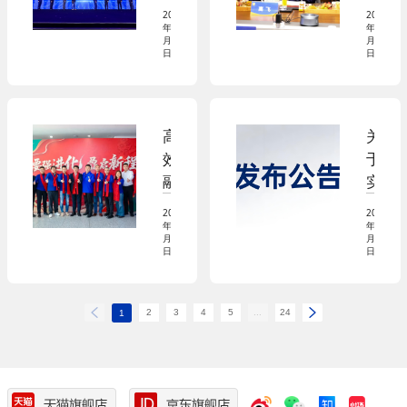
式
庆
振
化
告
2026
2026
牌”
典
军
年03
年02
优
（2
月18
月27
上，
心，
日
日
秀
0
妙
新
成
2
可
春
果”
6
蓝
伊
特
0
高
关
多
始，
等
3
效
于
发
蒙
奖
1
融
实
布
牛
9）
合，
施
“1
集
2026
2026
打
新
年01
年01
3
团
月28
月27
造
版
日
日
4
总
标
国
3
裁
杆，
家
4
高
2
3
4
5
...
24
公
标
1
战
飞
司
准
略”
一
C
的
行
E
公
莅