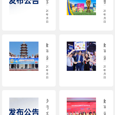
实
世
施
界
2026
2026
新
杯
年06
年06
月23
月17
版
官
日
日
国
方
家
奶
标
酪
妙
妙
准
品
可
可
的
牌，
蓝
蓝
公
妙
多
多
告
可
2026
2026
与
亮
年06
年05
(0
蓝
月04
月21
华
相
日
日
6
多
强
2
2
站
方
0
0)
上
特
2
世
关
妙
达
6
界
于
可
成
焙
舞
实
蓝