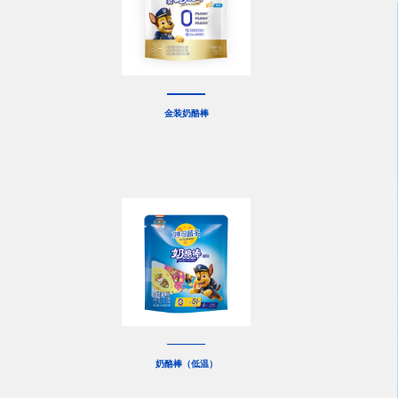
金装奶酪棒
奶酪棒（低温）