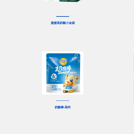
捷捷高奶酪小金袋
奶酪棒-高钙