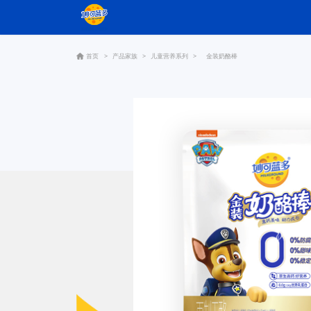
首页
>
产品家族
>
儿童营养系列
>
金装奶酪棒