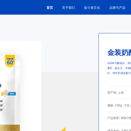
首页
关于我们
奋斗者文化
品牌与产品
金装奶
≥55%干酪成分，
素D、益生元、牛磺酸
白，纯牛乳强化配方
原产地: 上海
规格: 100g（5支
产品类型: 再制干
储存条件: 冷藏2-