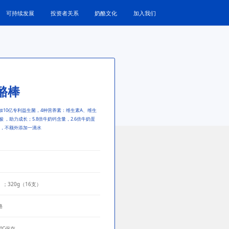
可持续发展
投资者关系
奶酪文化
加入我们
酪棒
添加10亿专利益生菌，4种营养素：维生素A、维生
 ，助力成长；5.8倍牛奶钙含量，2.6倍牛奶蛋
，不额外添加一滴水
）；320g（16支）
酪
8°C保存