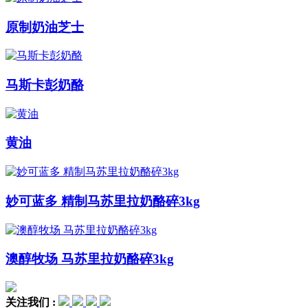
原制奶油芝士
马斯卡彭奶酪
黄油
妙可蓝多 精制马苏里拉奶酪碎3kg
澳醇牧场 马苏里拉奶酪碎3kg
关注我们 :