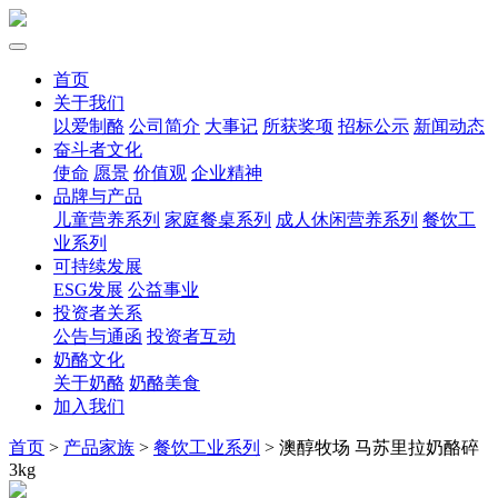
首页
关于我们
以爱制酪
公司简介
大事记
所获奖项
招标公示
新闻动态
奋斗者文化
使命
愿景
价值观
企业精神
品牌与产品
儿童营养系列
家庭餐桌系列
成人休闲营养系列
餐饮工
业系列
可持续发展
ESG发展
公益事业
投资者关系
公告与通函
投资者互动
奶酪文化
关于奶酪
奶酪美食
加入我们
首页
>
产品家族
>
餐饮工业系列
>
澳醇牧场 马苏里拉奶酪碎
3kg