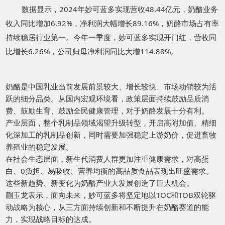
数据显示，
2024
年妙可蓝多实现营收
48.44
亿元，奶酪业务
收入同比增加
6.92%
，净利润大幅增长
89.16%
，奶酪市场占有率
持续稳居行业第一。今年一季度，妙可蓝多实现开门红，营收同
比增长
6.26%
，公司归母净利润同比大增
114.88%
。
奶酪是中国乳业当前发展前景较大、增长较快、市场动销较为活
跃的细分品类。从国内宏观环境看，政策层面持续鼓励品质消
费、鼓励生育、鼓励全民健康管理，对于奶酪发展十分有利。
产业层面，整个乳制品领域渴望升级转型，开启高附加值、精细
化深加工的乳制品创新，同时需要加强稳定上游奶价，促进畜牧
养殖业的稳定发展。
在社会生态层面，新生代消费人群更加注重健康需求，对高蛋
白、
0
负担、易吸收、营养均衡的高品质食品表现出旺盛需求。
这些新趋势、新变化为奶酪产业大发展创造了巨大机会。
蒯玉龙表示，面向未来，妙可蓝多将坚定地以
TOC
和
TOB
双轮驱
动战略为核心，从三方面持续创新和不断提升在奶酪赛道的能
力，实现战略目标的达成。