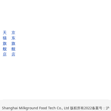
400-
Tel for
6886-
cooperation：
918
天
京
400-
猫
东
Tel for more
6886-
旗
旗
information：
918
舰
舰
店
店
Add：Jintai Mansion, No.
1398, Jinqiao Road, Pudong
District, Shanghai, 200136,
China
Shanghai Milkground Food Tech Co., Ltd
版权所有2022备案号：沪